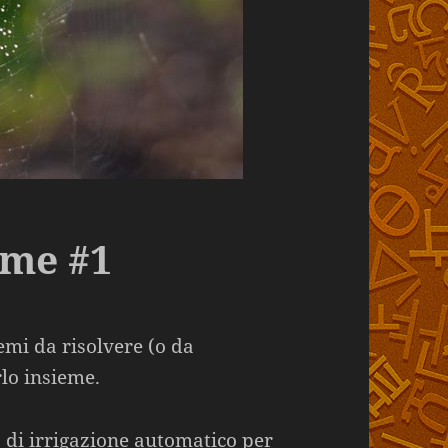
ame #1
mi da risolvere (o da
rlo insieme.
a di irrigazione automatico per