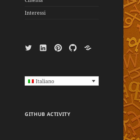
Cinema
Interessi
Twitter
Linkedin
Pinterest
Github
Paypal
Italiano
GITHUB ACTIVITY