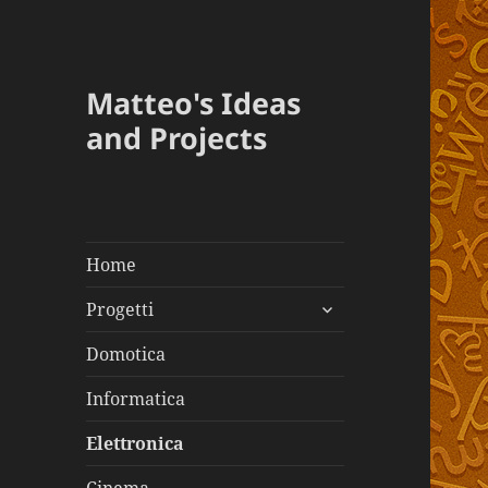
Matteo's Ideas
and Projects
Home
apri
Progetti
i
menù
Domotica
child
Informatica
Elettronica