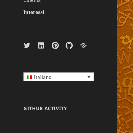
Cinema
Interessi
Twitter
Linkedin
Pinterest
Github
Paypal
Italiano
GITHUB ACTIVITY