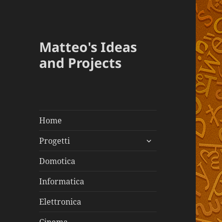
Matteo's Ideas
and Projects
Home
apri
Progetti
i
menù
Domotica
child
Informatica
Elettronica