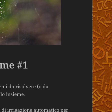
ame #1
mi da risolvere (o da
rlo insieme.
a di irrigazione automatico per