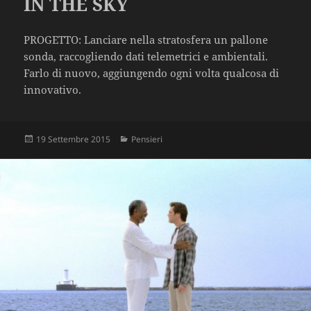
IN THE SKY
PROGETTO: Lanciare nella stratosfera un pallone
sonda, raccogliendo dati telemetrici e ambientali.
Farlo di nuovo, aggiungendo ogni volta qualcosa di
innovativo.
Scritto
Categorie
19 Settembre 2015
Pensieri
il