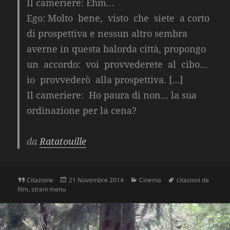
Il cameriere:
Ehm…
Ego:
Molto bene, visto che siete a corto
di prospettiva e nessun altro sembra
averne in questa balorda città, propongo
un accordo: voi provvederete al cibo…
io provvederò alla prospettiva. […]
Il cameriere:
Ho paura di non… la sua
ordinazione per la cena?
da
Ratatouille
Formato
Scritto
Categorie
Tag
Citazione
21 Novembre 2014
Cinema
citazioni da
il
film
,
strani menu