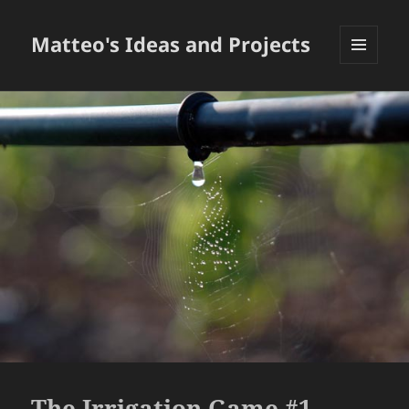
Matteo's Ideas and Projects
MENU
E
WIDGET
The Irrigation Game #1