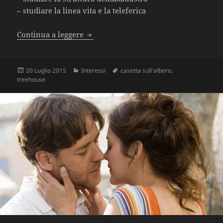
– studiare la linea vita e la teleferica
Treehouse – Anno nuovo, nuovi proge
Continua a leggere
Scritto
Categorie
Tag
20 Luglio 2015
Interessi
casetta sull'albero
,
il
treehouse