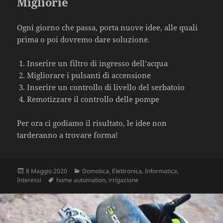
Migliorie
Ogni giorno che passa, porta nuove idee, alle quali
prima o poi dovremo dare soluzione.
Inserire un filtro di ingresso dell’acqua
Migliorare i pulsanti di accensione
Inserire un controllo di livello del serbatoio
Remotizzare il controllo delle pompe
Per ora ci godiamo il risultato, le idee non
tarderanno a trovare forma!
Scritto
Categorie
8 Maggio 2020
Domotica
,
Elettronica
,
Informatica
,
il
Tag
Interessi
home automation
,
irrigazione