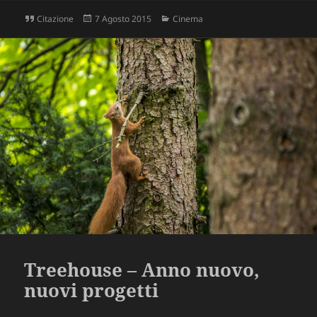
Formato
Scritto
Categorie
Citazione
7 Agosto 2015
Cinema
il
Treehouse – Anno nuovo,
nuovi progetti