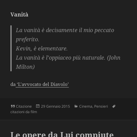
Vanità
La vanità è decisamente il mio peccato
preferito.
Kevin, è elementare.
La vanità è l’oppiaceo più naturale. (
John
Milton
)
da
‘L’avvocato del Diavolo’
Formato
Scritto
Categorie
Tag
Citazione
29 Gennaio 2015
Cinema
,
Pensieri
il
citazioni da film
Le opere da Lui compiute