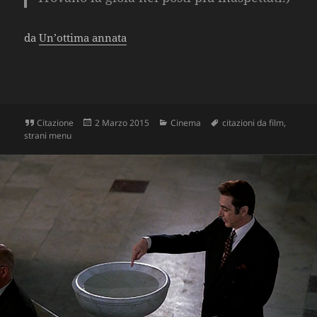
da
Un’ottima annata
Formato
Scritto
Categorie
Tag
Citazione
2 Marzo 2015
Cinema
citazioni da film
,
il
strani menu