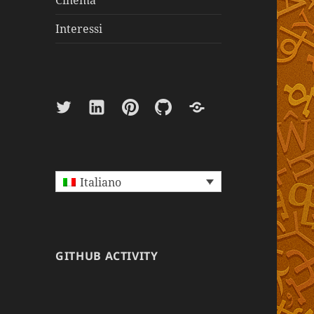
Cinema
Interessi
Twitter
Linkedin
Pinterest
Github
Paypal
Italiano
GITHUB ACTIVITY