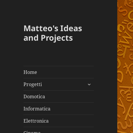
Matteo's Ideas
and Projects
Home
apri
Progetti
i
menù
Domotica
child
Informatica
Elettronica