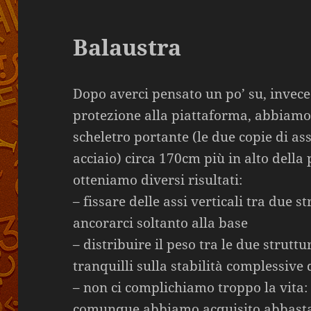
Balaustra
Dopo averci pensato un po’ su, invece
protezione alla piattaforma, abbiamo 
scheletro portante (le due copie di as
acciaio) circa 170cm più in alto dell
otteniamo diversi risultati:
– fissare delle assi verticali tra due s
ancorarci soltanto alla base
– distribuire il peso tra le due struttu
tranquilli sulla stabilità complessive d
– non ci complichiamo troppo la vita: l
comunque abbiamo acquisito abbasta