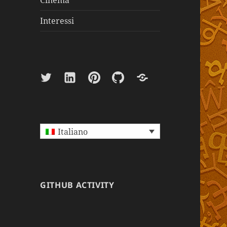
Cinema
Interessi
Twitter
Linkedin
Pinterest
Github
Paypal
Italiano
GITHUB ACTIVITY