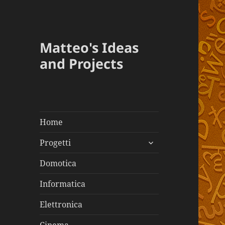
Matteo's Ideas
and Projects
Home
apri
Progetti
i
menù
Domotica
child
Informatica
Elettronica