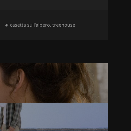
e
Tag
i
casetta sull'albero
,
treehouse