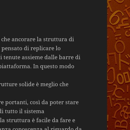
 che ancorare la struttura di
pensato di replicare lo
si tenute assieme dalle barre di
a piattaforma. In questo modo
trutture solide è meglio che
re portanti, così da poter stare
i tutto il sistema
a struttura è facile da fare e
nza conoscenza al riguardo da