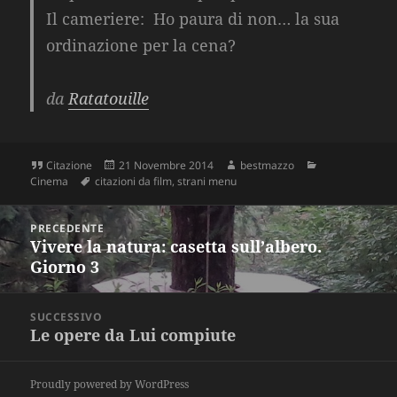
Il cameriere:
Ho paura di non… la sua
ordinazione per la cena?
da
Ratatouille
Formato
Scritto
Autore
Categorie
Citazione
21 Novembre 2014
bestmazzo
Tag
il
Cinema
citazioni da film
,
strani menu
Navigazione
PRECEDENTE
articoli
Vivere la natura: casetta sull’albero.
Articolo
Giorno 3
precedente:
SUCCESSIVO
Le opere da Lui compiute
Articolo
successivo:
Proudly powered by WordPress