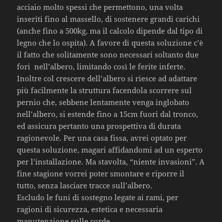
acciaio molto spessi che permettono, una volta
inseriti fino al massello, di sostenere grandi carichi
(anche fino a 500kg, ma il calcolo dipende dal tipo di
legno che lo ospita). A favore di questa soluzione c’è
il fatto che solitamente sono necessari soltanto due
fori nell’albero, limitando così le ferite inferte.
Inoltre col crescere dell’albero si riesce ad adattare
più facilmente la struttura facendola scorrere sul
pernio che, sebbene lentamente venga inglobato
nell’albero, si estende fino a 15cm fuori dal tronco,
ed assicura pertanto una prospettiva di durata
ragionevole. Per una casa fissa, avrei optato per
questa soluzione, magari affidandomi ad un esperto
per l’installazione. Ma stavolta, “niente invasioni”. A
fine stagione vorrei poter smontare e riporre il
tutto, senza lasciare tracce sull’albero.
Escludo le funi di sostegno legate ai rami, per
ragioni di sicurezza, estetica e necessaria
manutenzione sulle corde.