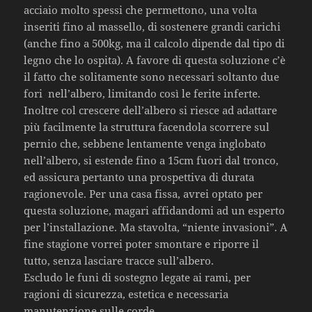
acciaio molto spessi che permettono, una volta
inseriti fino al massello, di sostenere grandi carichi
(anche fino a 500kg, ma il calcolo dipende dal tipo di
legno che lo ospita). A favore di questa soluzione c’è
il fatto che solitamente sono necessari soltanto due
fori nell’albero, limitando così le ferite inferte.
Inoltre col crescere dell’albero si riesce ad adattare
più facilmente la struttura facendola scorrere sul
pernio che, sebbene lentamente venga inglobato
nell’albero, si estende fino a 15cm fuori dal tronco,
ed assicura pertanto una prospettiva di durata
ragionevole. Per una casa fissa, avrei optato per
questa soluzione, magari affidandomi ad un esperto
per l’installazione. Ma stavolta, “niente invasioni”. A
fine stagione vorrei poter smontare e riporre il
tutto, senza lasciare tracce sull’albero.
Escludo le funi di sostegno legate ai rami, per
ragioni di sicurezza, estetica e necessaria
manutenzione sulle corde.