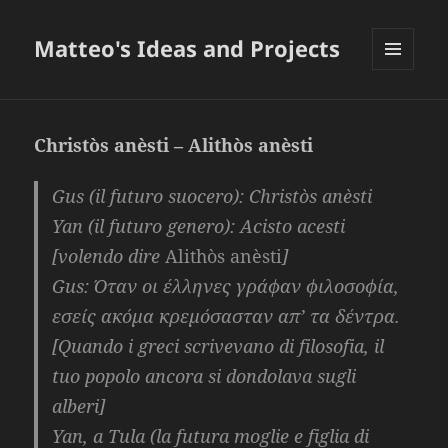
Matteo's Ideas and Projects
MENU
E
WIDGET
Christòs anèsti – Alithòs anèsti
Gus
(il futuro suocero): Christòs anèsti
Yan
(il futuro genero): Acisto acesti
[volendo dire
Alithòs anèsti
]
Gus
: Όταν οι έλληνες γράφαν φιλοσοφία,
εσείς ακόμα κρεμόσασταν απ’ τα δέντρα.
[Quando i greci scrivevano di filosofia, il
tuo popolo ancora si dondolava sugli
alberi]
Yan, a Tula
(la futura moglie e figlia di